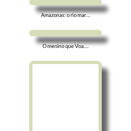
Amazonas: o rio mar…
O menino que Voa….