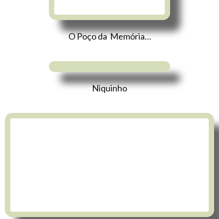
O Poço da Memória…
Niquinho