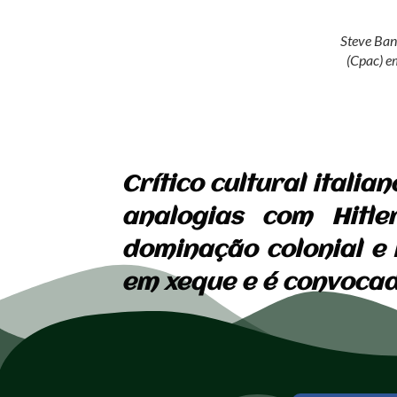
Steve Ban
(Cpac) e
Crítico cultural itali
analogias com Hitle
dominação colonial e 
em xeque e é convocad