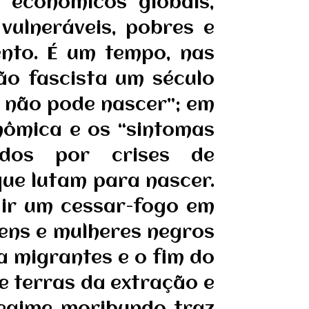
 econômicos globais,
vulneráveis, pobres e
ento. É um tempo, nas
ão fascista um século
 não pode nascer”; em
nômica e os “sintomas
ados por crises de
ue lutam para nascer.
dir um cessar-fogo em
mens e mulheres negros
 migrantes e o fim do
 terras da extração e