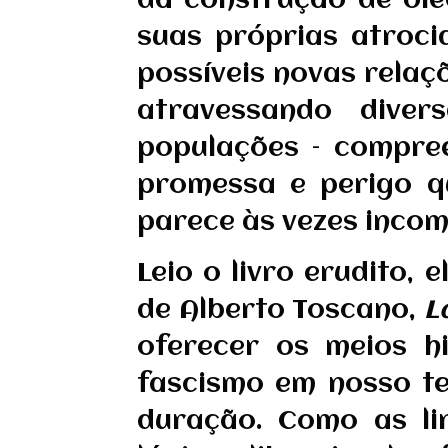
da construção de ole
suas próprias atroc
possíveis novas relaç
atravessando divers
populações – compree
promessa e perigo q
parece às vezes incom
Leio o livro erudito
de Alberto Toscano,
L
oferecer os meios hi
fascismo em nosso te
duração. Como as lin