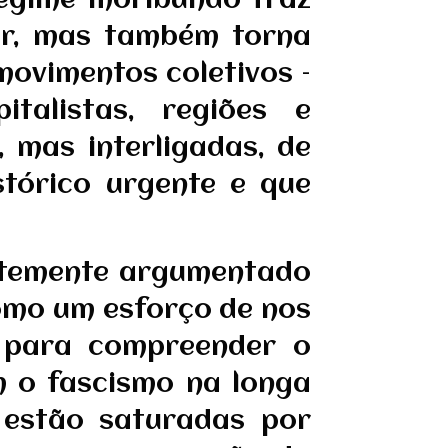
regime moribundo traz
or, mas também torna
movimentos coletivos –
italistas, regiões e
 mas interligadas, de
tórico urgente e que
entemente argumentado
omo um esforço de nos
os para compreender o
m o fascismo na longa
s estão saturadas por