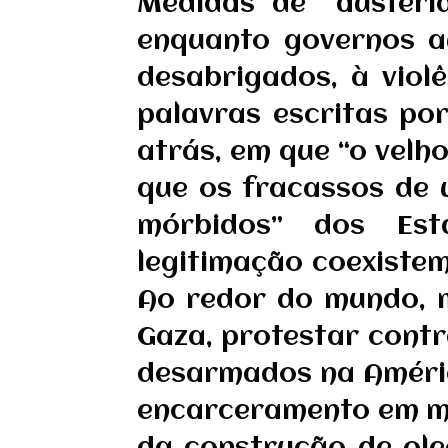
Medidas de “austeri
enquanto governos au
desabrigados, à viol
palavras escritas po
atrás, em que “o vel
que os fracassos de 
mórbidos” dos Est
legitimação coexiste
Ao redor do mundo, m
Gaza, protestar contr
desarmados na Améric
encarceramento em ma