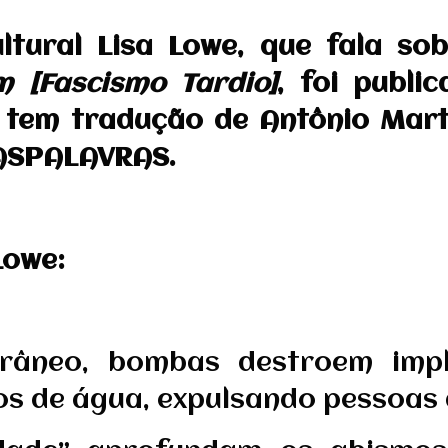
ultural Lisa Lowe, que fala sob
m [Fascismo Tardio]
, foi publi
 tem tradução de Antônio Mart
ASPALAVRAS.
Lowe:
âneo, bombas destroem impla
os de água, expulsando pessoas