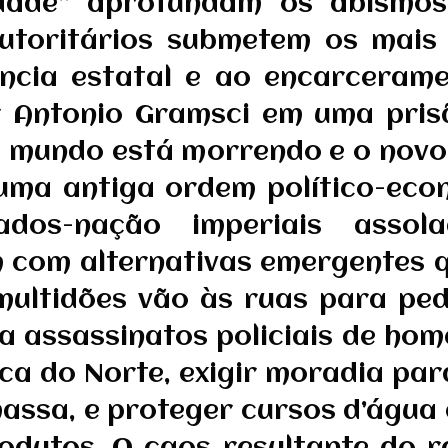
dade” aprofundam os abismos
toritários submetem os mais 
ência estatal e ao encarceram
r Antonio Gramsci em uma pris
ho mundo está morrendo e o novo
uma antiga ordem político-eco
ados-nação imperiais assol
m com alternativas emergentes q
ultidões vão às ruas para pe
a assassinatos policiais de ho
a do Norte, exigir moradia para
ssa, e proteger cursos d’água e