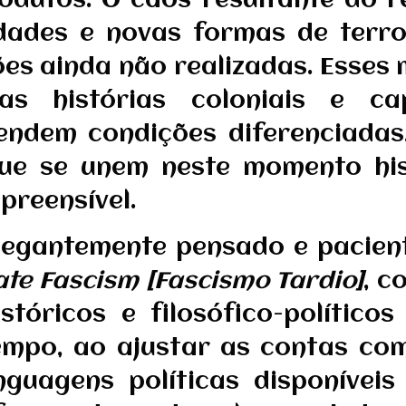
odutos. O caos resultante do 
idades e novas formas de terr
ões ainda não realizadas. Esses 
as histórias coloniais e cap
ndem condições diferenciadas,
ue se unem neste momento his
preensível.
, elegantemente pensado e paci
ate Fascism [Fascismo Tardio]
, c
stóricos e filosófico-polític
mpo, ao ajustar as contas co
guagens políticas disponívei