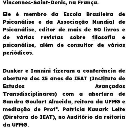
Vincennes-Saint-Denis, na França.
Ele é membro da Escola Brasileira de
Psicanálise e da Associação Mundial de
Psicanálise, editor de mais de 50 livros e
de várias revistas sobre filosofia e
psicanálise, além de consultor de vários
periódicos.
Dunker e Iannini fizeram a conferência
de
abertura dos 25 anos do IEAT
(Instituto de
Estudos Avançados
Transdisciplinares)
com a abertura de
Sandra Goulart Almeida, reitora da UFMG
e
mediação de Profª. Patrícia Kauark Leite
(Diretora do IEAT), no Auditório da reitoria
da UFMG.