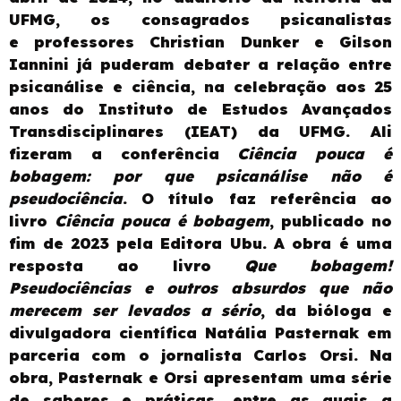
UFMG, os consagrados psicanalistas
e professores Christian Dunker e Gilson
Iannini já puderam debater a relação entre
psicanálise e ciência, na celebração aos 25
anos do Instituto de Estudos Avançados
Transdisciplinares (IEAT) da UFMG. Ali
fizeram a conferência
Ciência pouca é
bobagem: por que psicanálise não é
pseudociência
. O título faz referência ao
livro
Ciência pouca é bobagem
, publicado no
fim de 2023 pela Editora Ubu. A obra é uma
resposta ao livro
Que bobagem!
Pseudociências e outros absurdos que não
merecem ser levados a sério
,
da bióloga e
divulgadora científica Natália Pasternak em
parceria com o jornalista Carlos Orsi. Na
obra, Pasternak e Orsi apresentam uma série
de saberes e práticas, entre as quais a